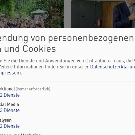
endung von personenbezogenen
 und Cookies
n Sie die Dienste und Anwendungen von Drittanbietern aus, die 
ESTIVAL -
GEORGE PAPANDR
eitere Informationen finden Sie in unserer
Datenschutzerkläru
mpressum
.
BUREAUCRACY A
POWER OF IMAGI
ssen müssen
nktional
(immer erforderlich)
2
Dienste
Former Greek Prime Minist
bureaucracy can restore imag
cial Media
3
Dienste
weiterlesen
alysen
2
Dienste