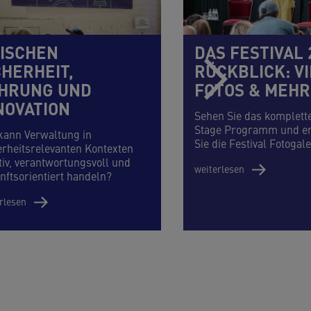
ISCHEN
DAS FESTIVAL 
CHERHEIT,
RÜCKBLICK: VI
HRUNG UND
FOTOS & MEHR
NOVATION
Sehen Sie das komplett
Stage Programm und e
kann Verwaltung in
Sie die Festival Fotogale
erheitsrelevanten Kontexten
tiv, verantwortungsvoll und
weiterlesen
nftsorientiert handeln?
rlesen