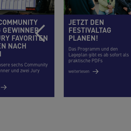
 COMMUNITY
JETZT DEN
G GEWINNER
FESTIVALTAG
URY FAVORITEN
PLANEN!
N NACH
Das Programm und den
N
Lageplan gibt es ab sofort als
praktische PDFs
nsere sechs Community
inner und zwei Jury
weiterlesen