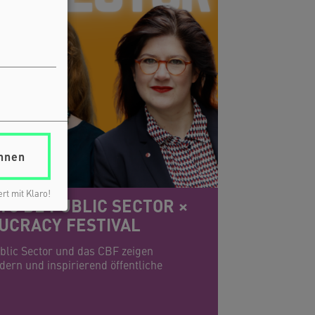
hnen
ert mit Klaro!
TO BE PUBLIC SECTOR ×
UCRACY FESTIVAL
blic Sector und das CBF zeigen
ern und inspirierend öffentliche