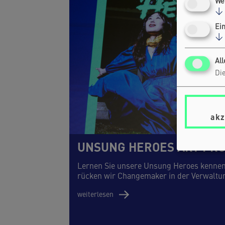
We
↓
Ei
↓
Al
Die
akz
UNSUNG HEROES ART PRO
Lernen Sie unsere Unsung Heroes kennen 
rücken wir Changemaker in der Verwaltu
weiterlesen