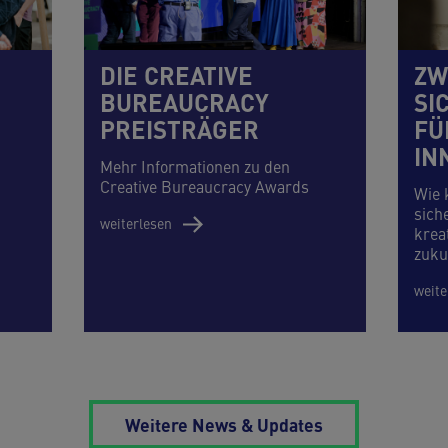
DIE CREATIVE
ZW
BUREAUCRACY
SI
PREISTRÄGER
FÜ
IN
Mehr Informationen zu den
Creative Bureaucracy Awards
Wie 
sich
weiterlesen
krea
zuku
weite
Weitere News & Updates