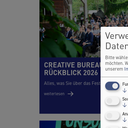
Verw
Daten
Bitte wähle
CREATIVE BUREAUCRACY F
möchten. W
unserem
I
RÜCKBLICK 2026
Alles, was Sie über das Festival 2026 wi
Fu
↓
weiterlesen
So
↓
An
↓