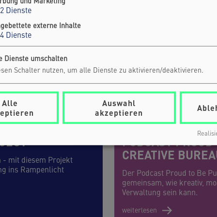
rbung und Marketing
2
Dienste
ngebettete externe Inhalte
4
Dienste
le Dienste umschalten
sen Schalter nutzen, um alle Dienste zu aktivieren/deaktivieren.
Alle
Auswahl
Able
eptieren
akzeptieren
Realisi
JECT
PODCAST PROUD 
CREATIVE BUREA
- mit diesem Projekt
ng ins Rampenlicht
Der Podcast Proud to Be Pu
gemeinsam, wie kreativ, mod
Verwaltung sein kann.
weiterlesen