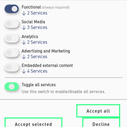
JEANNINE-CHANTALLE ROSS
Functional
(always required)
REFERATSLEITUNG INNERER DIENST, BUNDESAMT FÜR
AUSWÄRTIGE ANGELEGENHEITEN
↓
2
Services
Social Media
↓
3
Services
Analytics
↓
2
Services
Advertising and Marketing
↓
2
Services
Embedded external content
↓
4
Services
Toggle all services
Use this switch to enable/disable all services.
Accept all
Accept selected
Decline