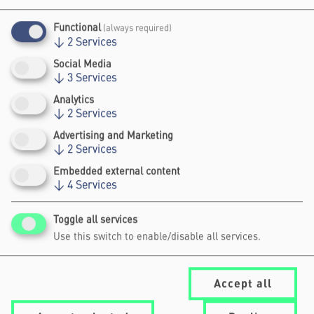
Partnerinstitutionen. Federführend für die
Organsiation der Townhall war
Functional
(always required)
der
Landesverband der Kultur- und
↓
2
Services
Kreativwirtschaft Sachsen e.V.
gemeinsam mit
Social Media
der
HSF Meißen
(FH) und
↓
3
Services
Fortbildungszentrum, unterstützt von den
Analytics
Projektpartner:innen
TU Bergakademie
↓
2
Services
Freiberg
und
Duale Hochschule Sachsen
.
Advertising and Marketing
↓
2
Services
Visitor Information
Embedded external content
↓
4
Services
Sichern Sie sich ihr Festival
hier
Ticket
.
Toggle all services
Use this switch to enable/disable all services.
hier
Melden Sie sich
an für den
Livestream der Club Stage am 11. Juni
Accept all
2026.