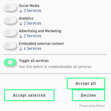
Info: Das Event findet in einem
Social Media
ausgeschilderten Raum in der Networking
↓
3
Services
Area statt.
Analytics
↓
2
Services
Visitor Information
Advertising and Marketing
↓
2
Services
Embedded external content
Get your festival ticket
here
.
↓
4
Services
Register and watch the livestream of
Toggle all services
the Impact Stage programme on 11
Use this switch to enable/disable all services.
June 2026
here
.
Accept all
SPEAKERS
Accept selected
Decline
Powered by Klaro!