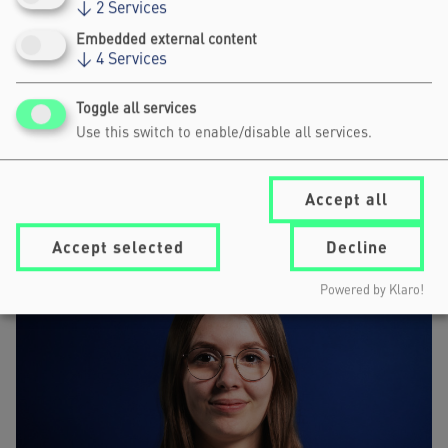
↓
2
Services
Embedded external content
↓
4
Services
Toggle all services
SASCHA MÜLLER-KRAENNER
Use this switch to enable/disable all services.
BUNDESGESCHÄFTSFÜHRER, DEUTSCHE UMWELTHILFE E.V.
Accept all
Accept selected
Decline
Powered by Klaro!