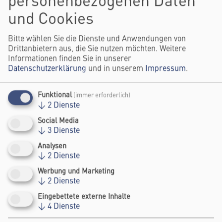
personenbezogenen Daten
und Cookies
Bitte wählen Sie die Dienste und Anwendungen von
Drittanbietern aus, die Sie nutzen möchten. Weitere
Informationen finden Sie in unserer
Datenschutzerklärung
und in unserem
Impressum
.
Funktional
(immer erforderlich)
↓
2
Dienste
Social Media
↓
3
Dienste
Analysen
↓
2
Dienste
Werbung und Marketing
↓
2
Dienste
Eingebettete externe Inhalte
LENE KROGH JEPPESEN
↓
4
Dienste
CHAIRWOMAN STRATEGIC BOARD, NEXTLEARNING E. V.