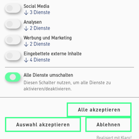
CEO, POLICY INNOVATION LAB - AFRICA
Social Media
↓
3
Dienste
Analysen
Deutsches Programm
↓
2
Dienste
Werbung und Marketing
↓
2
Dienste
Eingebettete externe Inhalte
↓
4
Dienste
Alle Dienste umschalten
Diesen Schalter nutzen, um alle Dienste zu
aktivieren/deaktivieren.
Alle akzeptieren
Auswahl akzeptieren
Ablehnen
Realisiert mit Klaro!