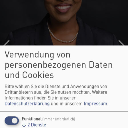
Verwendung von
personenbezogenen Daten
und Cookies
Bitte wählen Sie die Dienste und Anwendungen von
Drittanbietern aus, die Sie nutzen möchten. Weitere
Informationen finden Sie in unserer
Datenschutzerklärung
und in unserem
Impressum
.
Funktional
(immer erforderlich)
CAROLYN KANDUSI
↓
2
Dienste